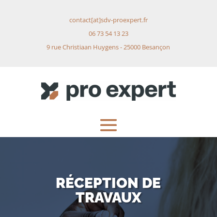
contact[at]sdv-proexpert.fr
06 73 54 13 23
9 rue Christiaan Huygens - 25000 Besançon
RÉCEPTION DE
TRAVAUX