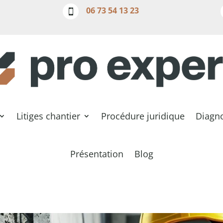
06 73 54 13 23

Litiges chantier
Procédure juridique
Diagno
Présentation
Blog