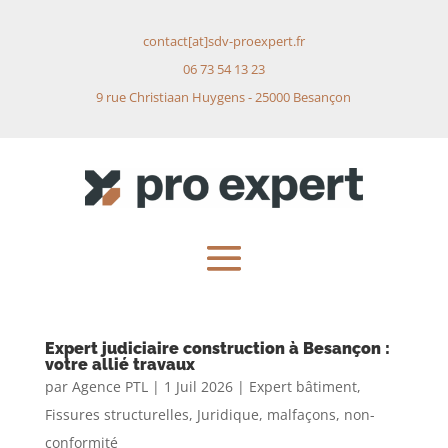
contact[at]sdv-proexpert.fr
06 73 54 13 23
9 rue Christiaan Huygens - 25000 Besançon
Expert judiciaire construction à Besançon :
votre allié travaux
par
Agence PTL
|
1 Juil 2026
|
Expert bâtiment
,
Fissures structurelles
,
Juridique
,
malfaçons
,
non-
conformité