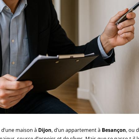
se d’une maison à
Dijon
, d’un appartement à
Besançon
, ou 
majeur, source d’espoirs et de rêves. Mais que se passe-t-il 