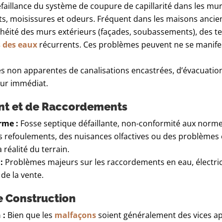
aillance du système de coupure de capillarité dans les mu
, moisissures et odeurs. Fréquent dans les maisons ancien
éité des murs extérieurs (façades, soubassements), des te
 des eaux
récurrents. Ces problèmes peuvent ne se manifes
es non apparentes de canalisations encastrées, d’évacuatio
eur immédiat.
ent et de Raccordements
rme :
Fosse septique défaillante, non-conformité aux norme
des refoulements, des nuisances olfactives ou des problème
réalité du terrain.
:
Problèmes majeurs sur les raccordements en eau, électricit
e la vente.
 Construction
 :
Bien que les
malfaçons
soient généralement des vices ap