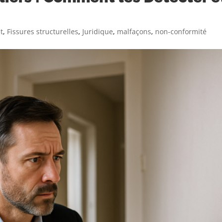
t
,
Fissures structurelles
,
Juridique
,
malfaçons
,
non-conformité