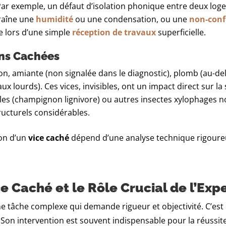
Par exemple, un défaut d’isolation phonique entre deux log
raîne une
humidité
ou une condensation, ou une
non-conf
le lors d’une simple
réception de travaux
superficielle.
ons Cachées
n, amiante (non signalée dans le diagnostic), plomb (au-delà
x lourds). Ces vices, invisibles, ont un impact direct sur la 
es (champignon lignivore) ou autres insectes xylophages no
ructurels considérables.
ion d’un
vice caché
dépend d’une analyse technique rigoureus
 Caché et le Rôle Crucial de l’Expe
e tâche complexe qui demande rigueur et objectivité. C’est l
é. Son intervention est souvent indispensable pour la réussi