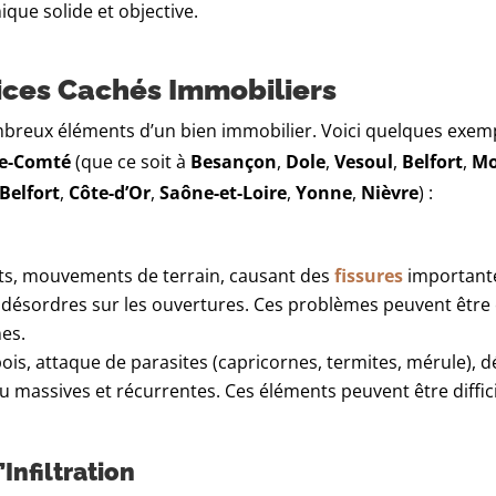
que solide et objective.
ices Cachés Immobiliers
reux éléments d’un bien immobilier. Voici quelques exemp
e-Comté
(que ce soit à
Besançon
,
Dole
,
Vesoul
,
Belfort
,
Mo
 Belfort
,
Côte-d’Or
,
Saône-et-Loire
,
Yonne
,
Nièvre
) :
s, mouvements de terrain, causant des
fissures
importante
 désordres sur les ouvertures. Ces problèmes peuvent être
nes.
ois, attaque de parasites (capricornes, termites, mérule), 
u massives et récurrentes. Ces éléments peuvent être diffic
Infiltration