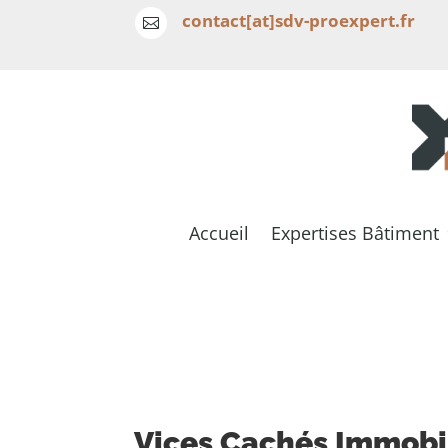
contact[at]sdv-proexpert.fr

Accueil
Expertises Bâtiment
Vices Cachés Immobil