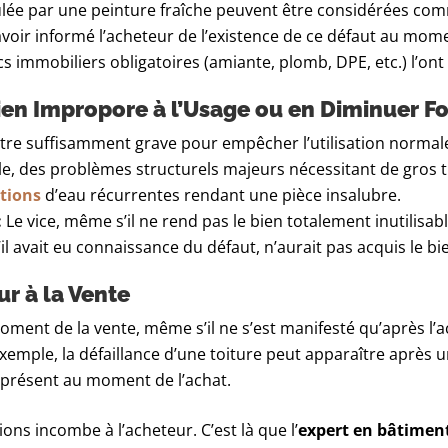
lée par une peinture fraîche peuvent être considérées co
oir informé l’acheteur de l’existence de ce défaut au moment
s immobiliers obligatoires (amiante, plomb, DPE, etc.) l’ont ré
Bien Impropore à l’Usage ou en Diminuer F
être suffisamment grave pour empêcher l’utilisation normal
mple, des problèmes structurels majeurs nécessitant de gros
ations
d’eau récurrentes rendant une pièce insalubre.
:
Le vice, même s’il ne rend pas le bien totalement inutilisabl
il avait eu connaissance du défaut, n’aurait pas acquis le bi
ur à la Vente
oment de la vente, même s’il ne s’est manifesté qu’après l’ac
exemple, la défaillance d’une toiture peut apparaître après un
 présent au moment de l’achat.
ons incombe à l’acheteur. C’est là que l’
expert en bâtimen