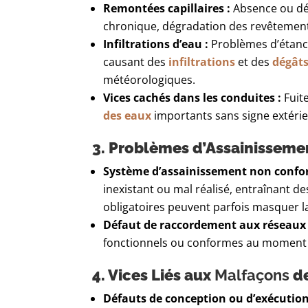
Remontées capillaires :
Absence ou déf
chronique, dégradation des revêtements
Infiltrations d’eau :
Problèmes d’étanch
causant des
infiltrations
et des
dégâts
météorologiques.
Vices cachés dans les conduites :
Fuit
des eaux
importants sans signe extéri
3. Problèmes d’Assainissem
Système d’assainissement non confo
inexistant ou mal réalisé, entraînant 
obligatoires peuvent parfois masquer la 
Défaut de raccordement aux réseaux 
fonctionnels ou conformes au moment d
4. Vices Liés aux
Malfaçons
de
Défauts de conception ou d’exécution