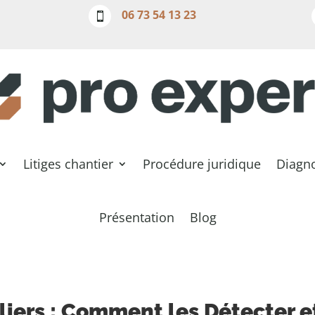
06 73 54 13 23

Litiges chantier
Procédure juridique
Diagno
Présentation
Blog
iers : Comment les Détecter et